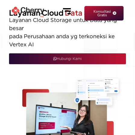
Layanan Cloud
Data Storage
Konsultasi
Gratis
Layanan Cloud Storage untuk Data yang
besar
pada Perusahaan anda yg terkoneksi ke
Vertex AI
Hubungi Kami