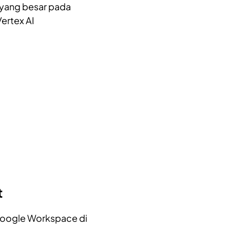
 yang besar pada
ertex AI
t
Google Workspace di