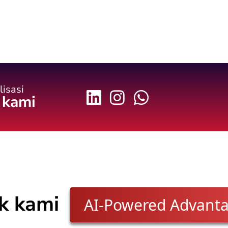
lisasi
 kami
ik kami
AI-Powered Advant