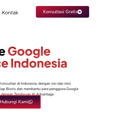
Konsultasi Gratis
Kontak
ee
Google
e Indonesia
onsultan di Indonesia, dengan visi dan misi
setiap Bisnis dan membantu para pengguna Google
 dengan Terobosan AI Advantage.
Hubungi Kami