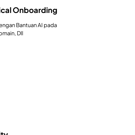
ical Onboarding
dengan Bantuan AI pada
main, Dll
ity