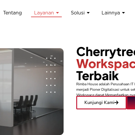
Tentang
Layanan
Solusi
Lainnya
Cherrytr
Workspac
Terbaik
Rimba House adalah Perusahaan IT K
menjadi Pioner Digitalisasi untuk 
Workspace dapat Memanfaatkan nya
Kunjungi Kami