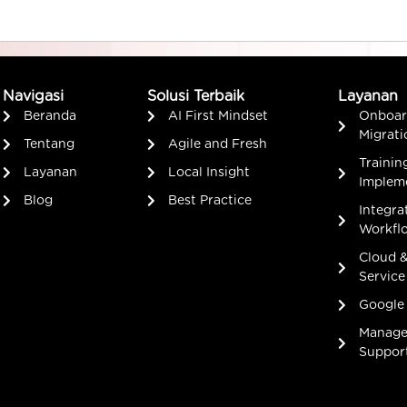
Navigasi
Solusi Terbaik
Layanan
Beranda
AI First Mindset
Onboar
Migrati
Tentang
Agile and Fresh
Trainin
Layanan
Local Insight
Implem
Blog
Best Practice
Integra
Workfl
Cloud 
Service
Google
Manage 
Suppor