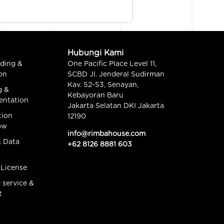
Hubungi Kami
ding &
One Pacific Place Level 11,
on
SCBD Jl. Jenderal Sudirman
Kav. 52-53, Senayan,
g &
Kebayoran Baru
entation
Jakarta Selatan DKI Jakarta
tion
12190
ow
info@rimbahouse.com
& Data
+62 8126 8881 603
 License
service &
t